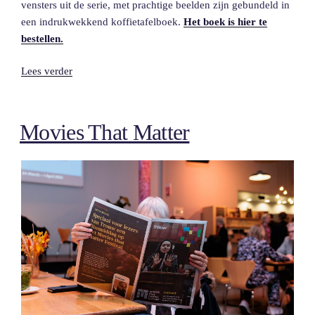
vensters uit de serie, met prachtige beelden zijn gebundeld in
een indrukwekkend koffietafelboek.
Het boek is hier te
bestellen.
“Ons
Lees verder
koloniale
verleden
in
Movies That Matter
50
voorwerpen
–
Het
boek”