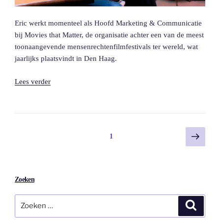
Eric werkt momenteel als Hoofd Marketing & Communicatie
bij Movies that Matter, de organisatie achter een van de meest
toonaangevende mensenrechtenfilmfestivals ter wereld, wat
jaarlijks plaatsvindt in Den Haag.
“Movies
Lees verder
that
Matter”
Berichten
Volge
Pagina
1
pagin
paginering
Zoeken
Zoeken
Zoeke
naar: